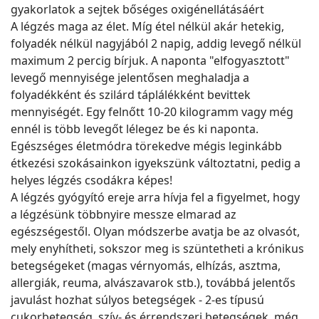
gyakorlatok a sejtek bőséges oxigénellátásáért
A légzés maga az élet. Míg étel nélkül akár hetekig,
folyadék nélkül nagyjából 2 napig, addig levegő nélkül
maximum 2 percig bírjuk. A naponta "elfogyasztott"
levegő mennyisége jelentősen meghaladja a
folyadékként és szilárd táplálékként bevittek
mennyiségét. Egy felnőtt 10-20 kilogramm vagy még
ennél is több levegőt lélegez be és ki naponta.
Egészséges életmódra törekedve mégis leginkább
étkezési szokásainkon igyekszünk változtatni, pedig a
helyes légzés csodákra képes!
A légzés gyógyító ereje arra hívja fel a figyelmet, hogy
a légzésünk többnyire messze elmarad az
egészségestől. Olyan módszerbe avatja be az olvasót,
mely enyhítheti, sokszor meg is szüntetheti a krónikus
betegségeket (magas vérnyomás, elhízás, asztma,
allergiák, reuma, alvászavarok stb.), továbbá jelentős
javulást hozhat súlyos betegségek - 2-es típusú
cukorbetegség, szív- és érrendszeri betegségek, még