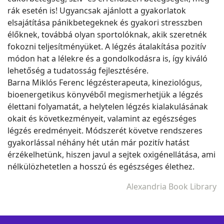
rák esetén is! Ugyancsak ajánlott a gyakorlatok
elsajátítása pánikbetegeknek és gyakori stresszben
élőknek, továbbá olyan sportolóknak, akik szeretnék
fokozni teljesítményüket. A légzés átalakítása pozitív
módon hat a lélekre és a gondolkodásra is, így kiváló
lehetőség a tudatosság fejlesztésére.
Barna Miklós Ferenc légzésterapeuta, kineziológus,
bioenergetikus könyvéből megismerhetjük a légzés
élettani folyamatát, a helytelen légzés kialakulásának
okait és következményeit, valamint az egészséges
légzés eredményeit. Módszerét követve rendszeres
gyakorlással néhány hét után már pozitív hatást
érzékelhetünk, hiszen javul a sejtek oxigénellátása, ami
nélkülözhetetlen a hosszú és egészséges élethez.
Alexandria Book Library