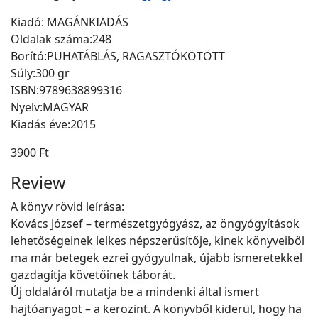
Kiadó: MAGÁNKIADÁS
Oldalak száma:248
Borító:PUHATÁBLÁS, RAGASZTÓKÖTÖTT
Súly:300 gr
ISBN:9789638899316
Nyelv:MAGYAR
Kiadás éve:2015
3900 Ft
Review
A könyv rövid leírása:
Kovács József – természetgyógyász, az öngyógyítások
lehetőségeinek lelkes népszerűsítője, kinek könyveiből
ma már betegek ezrei gyógyulnak, újabb ismeretekkel
gazdagítja követőinek táborát.
Új oldaláról mutatja be a mindenki által ismert
hajtóanyagot – a kerozint. A könyvből kiderül, hogy ha