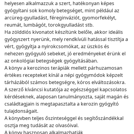
helyesen alkalmazzuk a szert, hatékonyan képes
gyógyítani sok komoly betegséget, mint például az
arcüreg-gyulladást, féreginváziót, gyomorfekélyt,
reumát, lumbágót, torokgyulladást stb.
Ha zölddiós kivonatot készítünk belőle, akkor ideális
gyógyszert nyerünk, mely rendkívüli hatással tisztítja a
vért, gyógyítja a nyirokcsomókat, az üszkös és
nehezen gyógyuló sebeket, jó eredményeket érünk el
az onkológiai betegségek gyógyításában.
A könyv a kerozinos terápiák mellett párhuzamosan
értékes recepteket kínál a népi gyógymódok képzelt
tárházából számos betegségre, kóros elváltozásokra.
A szerző kíváncsi kutatója az egészséggel kapcsolatos
kérdéseknek, alaposan tanulmányozta, saját magán és
családtagjain is megtapasztalta a kerozin gyógyító
tulajdonságait.
A könyvben teljes őszinteséggel és segítőszándékkal
osztja meg tudását az olvasóival.
A könyv hasznosan alkalmazhatják