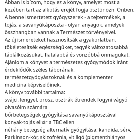
Abban is bízom, hogy ez a könyv, amelyet most a
kezében tart az alkotás erejét fogja ösztönözni Önben.
A benne ismertetett gyógyszerek - a tejtermékek, a
tojás, a savanyúkáposzta - olyan anyagok, amelyek
összhangban vannak a Természet törvényeivel.
Az új ismereteket hasznosítsák a gyakorlatban,
tökéletesítsék egészségüket, tegyék változatosabbá
táplálkozásukat, fiatalabbá és vonzóbbá önmagukat.
Ajánlom a könyvet a természetes gyógymódok iránt
érdeklődők széles táborának,
természetgyógyászoknak és a komplementer
medicina képviselőinek.
A könyv további tartalma:
svájci, lengyel, orosz, osztrák étrendek fogyni vágyó
olvasóim számára
bőrbetegségek gyógyítása savanyúkáposztával
konyak-tojás elixír a TBC ellen
néhány betegség alternatív gyógyítása: kandida, sérv,
Parkinson-kór, skizofrénia, vitiligó (pigmenthiányos