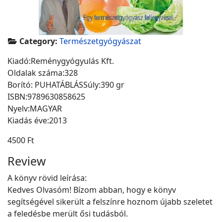
Category:
Természetgyógyászat
Kiadó:Reménygyógyulás Kft.
Oldalak száma:328
Borító: PUHATÁBLÁSSúly:390 gr
ISBN:9789630858625
Nyelv:MAGYAR
Kiadás éve:2013
4500 Ft
Review
A könyv rövid leírása:
Kedves Olvasóm! Bízom abban, hogy e könyv
segítségével sikerült a felszínre hoznom újabb szeletet
a feledésbe merült ősi tudásból.