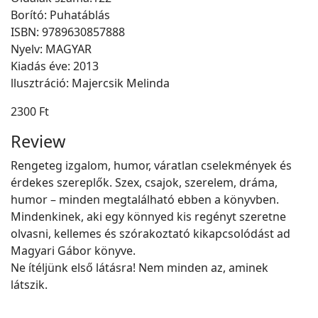
Borító: Puhatáblás
ISBN: 9789630857888
Nyelv: MAGYAR
Kiadás éve: 2013
llusztráció: Majercsik Melinda
2300 Ft
Review
Rengeteg izgalom, humor, váratlan cselekmények és
érdekes szereplők. Szex, csajok, szerelem, dráma,
humor – minden megtalálható ebben a könyvben.
Mindenkinek, aki egy könnyed kis regényt szeretne
olvasni, kellemes és szórakoztató kikapcsolódást ad
Magyari Gábor könyve.
Ne ítéljünk első látásra! Nem minden az, aminek
látszik.