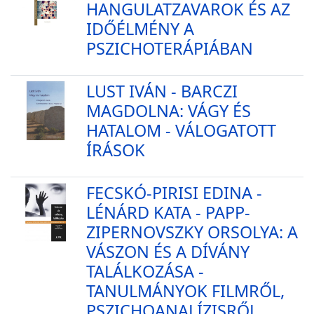
HANGULATZAVAROK ÉS AZ
IDŐÉLMÉNY A
PSZICHOTERÁPIÁBAN
LUST IVÁN - BARCZI
MAGDOLNA: VÁGY ÉS
HATALOM - VÁLOGATOTT
ÍRÁSOK
FECSKÓ-PIRISI EDINA -
LÉNÁRD KATA - PAPP-
ZIPERNOVSZKY ORSOLYA: A
VÁSZON ÉS A DÍVÁNY
TALÁLKOZÁSA -
TANULMÁNYOK FILMRŐL,
PSZICHOANALÍZISRŐL