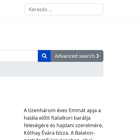
Keresés
Type 2 or more characters for results.
Advanced search
A tizenhárom éves Emmát apja a
halála előtt fiatalkori barátja
feleségére és hajdani szerelmére,
Kóthay Évára bízza. A Balaton-