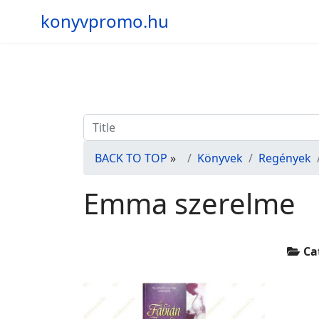
konyvpromo.hu
BACK TO TOP
»
Könyvek
Regények
Emma szerelme
Ca