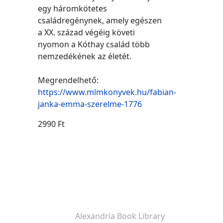
egy háromkötetes
családregénynek, amely egészen
a XX. század végéig követi
nyomon a Kóthay család több
nemzedékének az életét.
Megrendelhető:
https://www.mlmkonyvek.hu/fabian-
janka-emma-szerelme-1776
2990 Ft
Alexandria Book Library