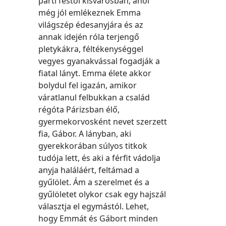
parti festői kisvárosban, ahol
még jól emlékeznek Emma
világszép édesanyjára és az
annak idején róla terjengő
pletykákra, féltékenységgel
vegyes gyanakvással fogadják a
fiatal lányt. Emma élete akkor
bolydul fel igazán, amikor
váratlanul felbukkan a család
régóta Párizsban élő,
gyermekorvosként nevet szerzett
fia, Gábor. A lányban, aki
gyerekkorában súlyos titkok
tudója lett, és aki a férfit vádolja
anyja haláláért, feltámad a
gyűlölet. Ám a szerelmet és a
gyűlöletet olykor csak egy hajszál
választja el egymástól. Lehet,
hogy Emmát és Gábort minden