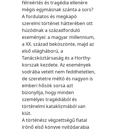
félreértés és tragédia ellenére
mégis egymásnak szánta a sors?
A fordulatos és megkapó
szerelmi történet hátterében ott
húzódnak a századforduló
eseményei: a magyar millennium,
a XX. század beköszönte, majd az
első világháború, a
Tanácsköztársaság és a Horthy-
korszak kezdete. Az események
sodrába vetett nem feddhetetlen,
de szeretetre méltó és nagyon is
emberi hősök sorsa azt
bizonyítja, hogy minden
személyes tragédiából és
történelmi kataklizmából van
kiút.
A történész végzettségű fiatal
írónő első könyve nyitódarabja