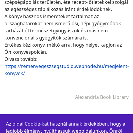
szépségápollás területén, ételrecept- ötletekkel szolgál
az egészséges táplálkozás iránt érdeklődőknek.
A könyv hasznos ismereteket tartalmaz az
országhatárokat nem ismerő ősi, népi gyógymódok
tárházából természetgyógyászok és más nem
konvencionális gyógyítók számára is.
Értékes kézikönyv, méltó arra, hogy helyet kapjon az
Ön könyvespolcán.
Olvass tovább:
https://remenyegeszsegstudio.webnode.hu/megjelent-
konyvek/
Alexandria Book Library
Az oldal Cookie-kat használ annak érdekében, hogy a
legjobb élményt nyújthassuk weboldalunkon. Önről