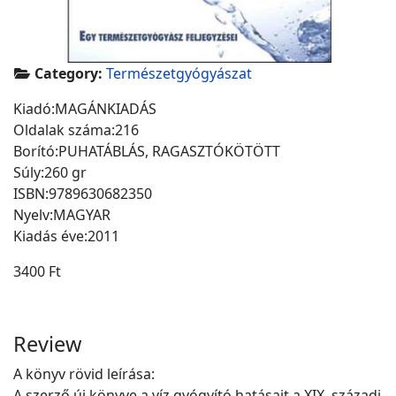
Category:
Természetgyógyászat
Kiadó:MAGÁNKIADÁS
Oldalak száma:216
Borító:PUHATÁBLÁS, RAGASZTÓKÖTÖTT
Súly:260 gr
ISBN:9789630682350
Nyelv:MAGYAR
Kiadás éve:2011
3400 Ft
Review
A könyv rövid leírása:
A szerző új könyve a víz gyógyító hatásait a XIX. századi