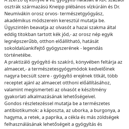
osztrák származású Kneipp plébános vízkúráin és Dr.
Neumivákin orosz orvos- természetgyógyász,
akadémikus módszerein keresztül mutatja be.
Úgyszintén beavatja az olvasót a hazai szakma által
eddig titokban tartott kék jód,- az orosz nép egyik
legnépszerűbb, otthon előállítható, hatását
sokoldalúankifejtő gyógyszerének - legendás
történetébe.
A praktizáló gyógyító és szakíró, könyvében feltárja az
almaecet,- a természetesgyógymódok kedvelőinek
nagyra becsült szere - gyógyító erejének titkát, több
receptet ajánl az almaecet otthoni előállításához,
valamint megismerteti az olvasót e készítmény
gyakorlati alkalmazásának lehetőségeivel.
Gondos részletezéssel mutatja be a természetes
antibiotikumok: a káposzta, az uborka, a burgonya, a
hagyma, a retek, a paprika, a cékla és más zöldségek
felhasználásának lehetőségeit a gyógyítás és